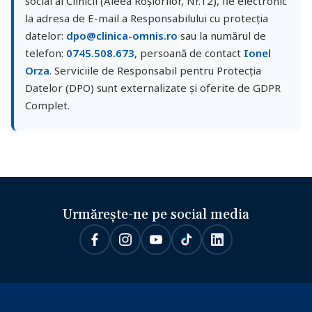
social al Clinicii (Aleea Roșiorilor, Nr.12), fie electronic
la adresa de E-mail a Responsabilului cu protecția
datelor:
dpo@clinica-omnis.ro
sau la numărul de
telefon:
0745.508.673
, persoană de contact
Ionel
Orza
. Serviciile de Responsabil pentru Protecția
Datelor (DPO) sunt externalizate și oferite de GDPR
Complet.
Urmărește-ne pe social media