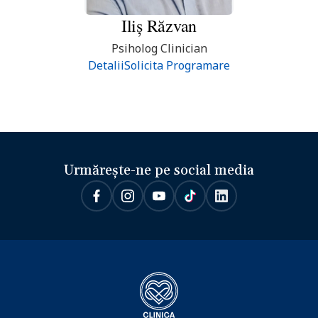
Iliș
Răzvan
Psiholog Clinician
Detalii
Solicita Programare
Urmărește-ne pe social media